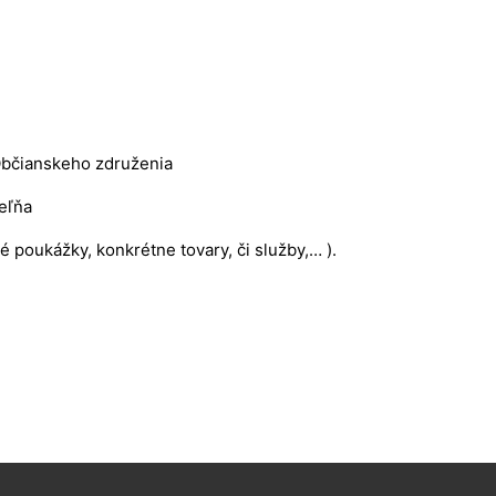
Občianskeho združenia
eľňa
 poukážky, konkrétne tovary, či služby,… ).