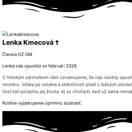
Lenka Kmecová †
Členka OZ OM
Lenka nás opustila vo februári 2026
S hlbokým zármutkom Vám oznamujeme, že nás navždy opustila
nevidno. Vďaka jej odvahe a statočnosti písať o ťažkých vecia
česť byť súčasťou jej života. Aj vo chvíľach, keď už sama nema
Rodine vyjadrujeme úprimnú sústrasť.