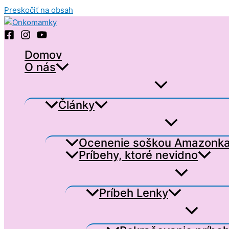
Preskočiť na obsah
Domov
O nás
Články
Ocenenie soškou Amazonk
Príbehy, ktoré nevidno
Príbeh Lenky