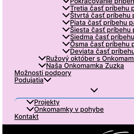
Pokračovanie príbeh
Tretia časť príbehu 
Štvrtá časť príbehu 
Piata časť príbehu p
Šiesta časť príbehu
Siedma časť príbehu
Ôsma časť príbehu 
Deviata časť príbeh
Ružový október s Onkomam
Naša Onkomamka Zuzka
Možnosti podpory
Podujatia
Projekty
Onkomamky v pohybe
Kontakt